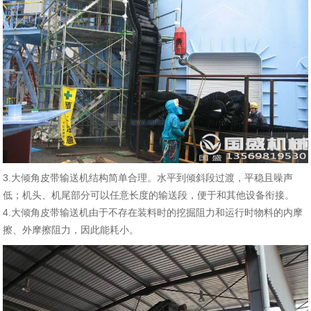
3.
大倾角皮带输送机
结构简单合理。水平到倾斜段过渡，平稳且噪声
低；机头、机尾部分可以任意长度的输送段，便于和其他设备衔接
。
4.
大倾角皮带输送机
由于不存在装料时的挖掘阻力和运行时物料的内摩
擦、外摩擦阻力，因此能耗小。