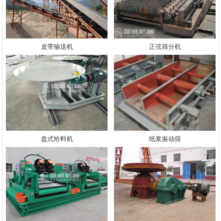
皮带输送机
正弦筛分机
盘式给料机
纸浆振动筛